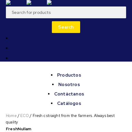
Productos
Nosotros
Contáctanos
Catálogos
Home
/
ECO
/
Fresh c straight from the farmers. Always best
quality
Fresh
Nullam