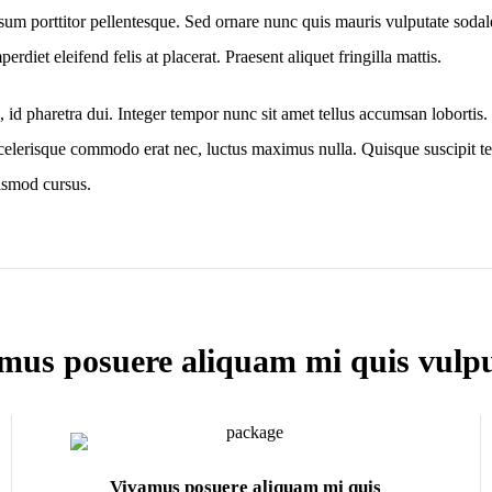
um porttitor pellentesque. Sed ornare nunc quis mauris vulputate sodales
erdiet eleifend felis at placerat. Praesent aliquet fringilla mattis.
 pharetra dui. Integer tempor nunc sit amet tellus accumsan lobortis. 
celerisque commodo erat nec, luctus maximus nulla. Quisque suscipit te
ismod cursus.
mus posuere aliquam mi quis vulpu
Vivamus posuere aliquam mi quis