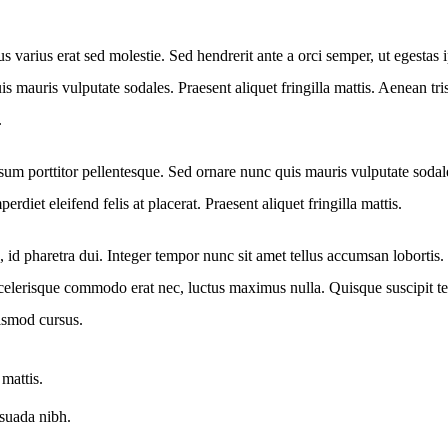
us varius erat sed molestie. Sed hendrerit ante a orci semper, ut eges
 quis mauris vulputate sodales. Praesent aliquet fringilla mattis. Aenea
.
um porttitor pellentesque. Sed ornare nunc quis mauris vulputate sodales
erdiet eleifend felis at placerat. Praesent aliquet fringilla mattis.
 pharetra dui. Integer tempor nunc sit amet tellus accumsan lobortis. 
celerisque commodo erat nec, luctus maximus nulla. Quisque suscipit te
ismod cursus.
mattis.
esuada nibh.