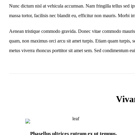
Nunc dictum nisl at vehicula accumsan. Nam fringilla tellus sed ips
massa tortor, facilisis nec blandit eu, efficitur non mauris. Morbi imp
Aenean tristique commodo gravida. Donec vitae commodo mauris, id
quam, non maximus orci arcu sit amet turpis. Etiam quam turpis, s
metus viverra rhoncus porttitor sit amet sem. Sed condimentum eu
Viva
Phasellus ultrices rutrum ex ut tempus.