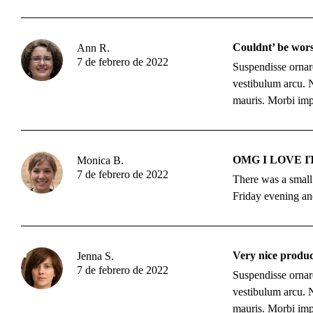
Couldnt’ be wor
Ann R.
7 de febrero de 2022
Suspendisse ornare
vestibulum arcu. Nu
mauris. Morbi imper
OMG I LOVE IT
Monica B.
7 de febrero de 2022
There was a small 
Friday evening an
Very nice produc
Jenna S.
7 de febrero de 2022
Suspendisse ornare
vestibulum arcu. Nu
mauris. Morbi imper