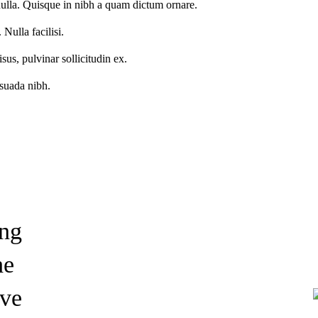
nulla. Quisque in nibh a quam dictum ornare.
 Nulla facilisi.
us, pulvinar sollicitudin ex.
esuada nibh.
ing
he
ave