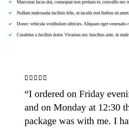
Maecenas lacus dui, consequat non pretium et, convallis nec 
Nullam malesuada facilisis felis, ut iaculis erat finibus sit amet.
Donec vehicula vestibulum ultricies. Aliquam eget venenatis ris
Curabitur a facilisis dolor. Vivamus nec faucibus ante, in mal
Rated
“I ordered on Friday even
4 out
of 5
and on Monday at 12:30 t
package was with me. I h