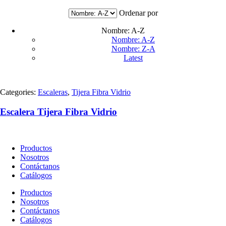
Escaleras
(18)
Pinturas y Removedores
(30)
Ordenar por
Repuestos y Conexiones
(36)
Selladores y Adhesivos
(23)
Nombre: A-Z
Soldaduras y Abrasivos
(23)
Nombre: A-Z
Uncategorized
(0)
Nombre: Z-A
Latest
Diseño
Material
Categories:
Escaleras
,
Tijera Fibra Vidrio
Uso
Escalera Tijera Fibra Vidrio
Atributos
Accesorios
Productos
Nosotros
Contáctanos
Capacidad de carga
Catálogos
Tipo
Productos
Nosotros
Tramos
Contáctanos
Catálogos