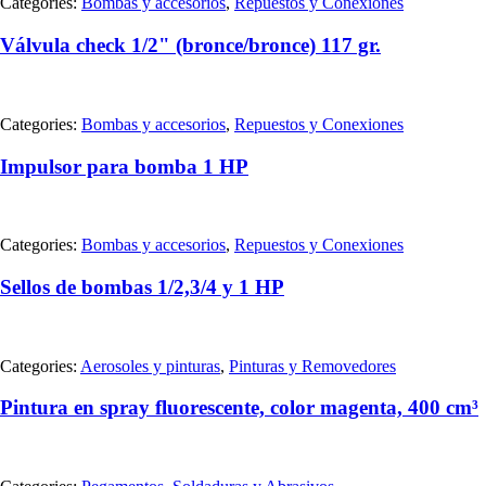
Categories:
Bombas y accesorios
,
Repuestos y Conexiones
Válvula check 1/2" (bronce/bronce) 117 gr.
Categories:
Bombas y accesorios
,
Repuestos y Conexiones
Impulsor para bomba 1 HP
Categories:
Bombas y accesorios
,
Repuestos y Conexiones
Sellos de bombas 1/2,3/4 y 1 HP
Categories:
Aerosoles y pinturas
,
Pinturas y Removedores
Pintura en spray fluorescente, color magenta, 400 cm³