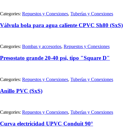
Categories:
Repuestos y Conexiones
,
Tuberías y Conexiones
Válvula bola para agua caliente CPVC Sh80 (SxS)
Categories:
Bombas y accesorios
,
Repuestos y Conexiones
Presostato grande 20-40 psi, tipo "Square D"
Categories:
Repuestos y Conexiones
,
Tuberías y Conexiones
Anillo PVC (SxS)
Categories:
Repuestos y Conexiones
,
Tuberías y Conexiones
Curva electricidad UPVC Conduit 90°