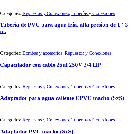
Categories:
Repuestos y Conexiones
,
Tuberías y Conexiones
Tubería de PVC para agua fría, alta presion de 1" 3
m.
Categories:
Bombas y accesorios
,
Repuestos y Conexiones
Capacitador con cable 25uf 250V 3/4 HP
Categories:
Repuestos y Conexiones
,
Tuberías y Conexiones
Adaptador para agua caliente CPVC macho (SxS)
Categories:
Repuestos y Conexiones
,
Tuberías y Conexiones
Adaptador PVC macho (SxS)