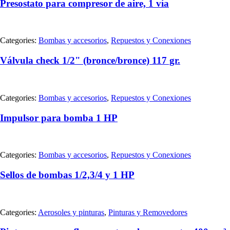
Presostato para compresor de aire, 1 vía
Categories:
Bombas y accesorios
,
Repuestos y Conexiones
Válvula check 1/2" (bronce/bronce) 117 gr.
Categories:
Bombas y accesorios
,
Repuestos y Conexiones
Impulsor para bomba 1 HP
Categories:
Bombas y accesorios
,
Repuestos y Conexiones
Sellos de bombas 1/2,3/4 y 1 HP
Categories:
Aerosoles y pinturas
,
Pinturas y Removedores