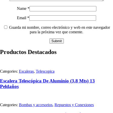
Name
*
Email
*
Guarda mi nombre, correo electrónico y web en este navegador
para la próxima vez que comente.
Productos Destacados
Categories:
Escaleras
,
Telescopica
Escalera Telescópica De Aluminio (3,8 Mts) 13
Peldaños
Categories:
Bombas y accesorios
,
Repuestos y Conexiones