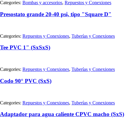
Categories:
Bombas y accesorios
,
Repuestos y Conexiones
Presostato grande 20-40 psi, tipo "Square D"
Categories:
Repuestos y Conexiones
,
Tuberías y Conexiones
Tee PVC 1" (SxSxS)
Categories:
Repuestos y Conexiones
,
Tuberías y Conexiones
Codo 90° PVC (SxS)
Categories:
Repuestos y Conexiones
,
Tuberías y Conexiones
Adaptador para agua caliente CPVC macho (SxS)