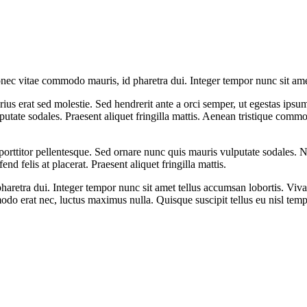
onec vitae commodo mauris, id pharetra dui. Integer tempor nunc sit ame
rius erat sed molestie. Sed hendrerit ante a orci semper, ut egestas ip
lputate sodales. Praesent aliquet fringilla mattis. Aenean tristique co
orttitor pellentesque. Sed ornare nunc quis mauris vulputate sodales. Nu
end felis at placerat. Praesent aliquet fringilla mattis.
etra dui. Integer tempor nunc sit amet tellus accumsan lobortis. Viva
odo erat nec, luctus maximus nulla. Quisque suscipit tellus eu nisl tem