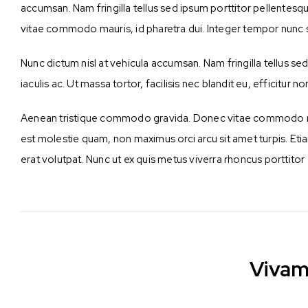
accumsan. Nam fringilla tellus sed ipsum porttitor pellentesq
vitae commodo mauris, id pharetra dui. Integer tempor nunc s
Nunc dictum nisl at vehicula accumsan. Nam fringilla tellus se
iaculis ac. Ut massa tortor, facilisis nec blandit eu, efficitur n
Aenean tristique commodo gravida. Donec vitae commodo mauri
est molestie quam, non maximus orci arcu sit amet turpis. Et
erat volutpat. Nunc ut ex quis metus viverra rhoncus porttit
Vivam