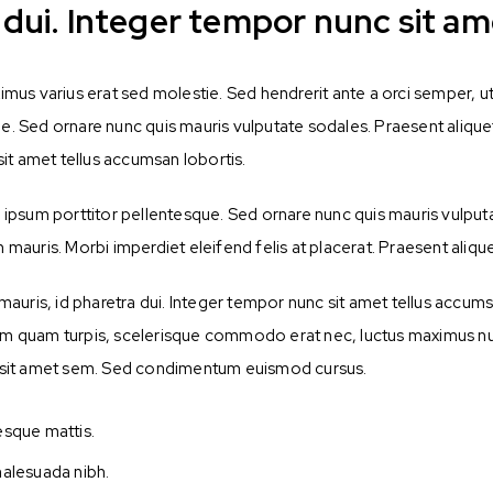
ui. Integer tempor nunc sit ame
aximus varius erat sed molestie. Sed hendrerit ante a orci semper, 
ue. Sed ornare nunc quis mauris vulputate sodales. Praesent aliqu
it amet tellus accumsan lobortis.
d ipsum porttitor pellentesque. Sed ornare nunc quis mauris vulputa
on mauris. Morbi imperdiet eleifend felis at placerat. Praesent aliquet
s, id pharetra dui. Integer tempor nunc sit amet tellus accumsa
iam quam turpis, scelerisque commodo erat nec, luctus maximus nul
or sit amet sem. Sed condimentum euismod cursus.
esque mattis.
 malesuada nibh.