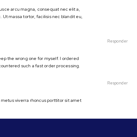
Fusce arcu magna, consequat nec elit a,
 Ut massa tortor, facilisis nec blandit eu,
Responder
keep the wrong one for myself. I ordered
countered such a fast order processing.
Responder
 metus viverra rhoncus porttitor sit amet