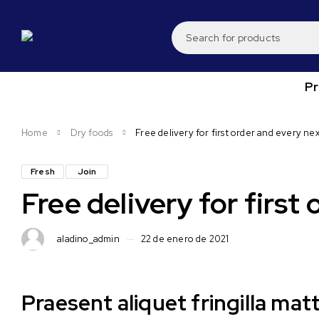
P
Home
Dry foods
Free delivery for first order and every n
Fresh
Join
Free delivery for firs
aladino_admin
22 de enero de 2021
Praesent aliquet fringilla ma