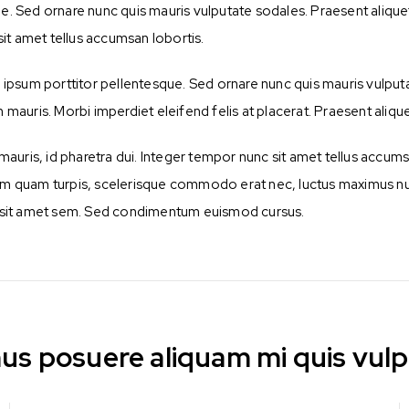
ue. Sed ornare nunc quis mauris vulputate sodales. Praesent aliqu
it amet tellus accumsan lobortis.
d ipsum porttitor pellentesque. Sed ornare nunc quis mauris vulputa
on mauris. Morbi imperdiet eleifend felis at placerat. Praesent aliquet
s, id pharetra dui. Integer tempor nunc sit amet tellus accumsa
iam quam turpis, scelerisque commodo erat nec, luctus maximus nul
or sit amet sem. Sed condimentum euismod cursus.
us posuere aliquam mi quis vulp