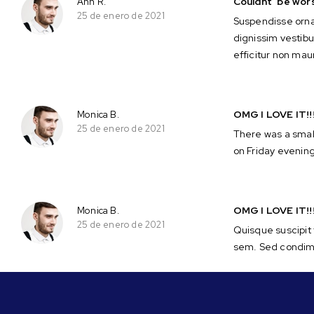
Couldnt’ be wor
Ann R.
25 de enero de 2021
Suspendisse orna
dignissim vestibul
efficitur non maur
OMG I LOVE IT!!
Monica B.
25 de enero de 2021
There was a small
on Friday evenin
OMG I LOVE IT!!
Monica B.
25 de enero de 2021
Quisque suscipit 
sem. Sed condim