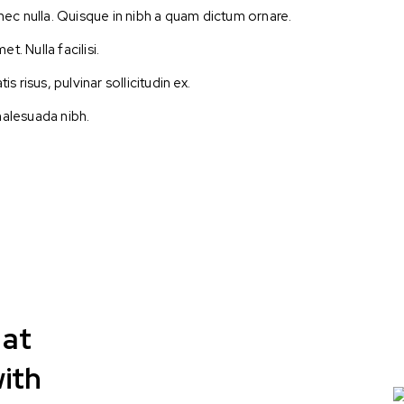
nec nulla. Quisque in nibh a quam dictum ornare.
et. Nulla facilisi.
 risus, pulvinar sollicitudin ex.
 malesuada nibh.
 at
ith