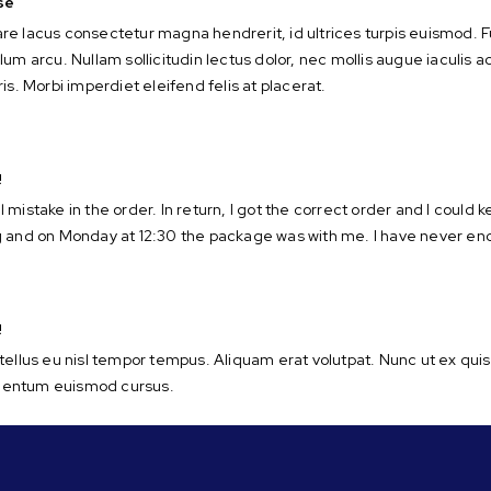
se
re lacus consectetur magna hendrerit, id ultrices turpis euismod. 
um arcu. Nullam sollicitudin lectus dolor, nec mollis augue iaculis ac.
is. Morbi imperdiet eleifend felis at placerat.
!
 mistake in the order. In return, I got the correct order and I could 
g and on Monday at 12:30 the package was with me. I have never en
!
tellus eu nisl tempor tempus. Aliquam erat volutpat. Nunc ut ex quis
entum euismod cursus.