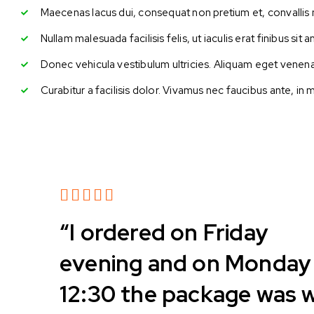
Maecenas lacus dui, consequat non pretium et, convallis 
Nullam malesuada facilisis felis, ut iaculis erat finibus sit am
Donec vehicula vestibulum ultricies. Aliquam eget venenatis
Curabitur a facilisis dolor. Vivamus nec faucibus ante, in
Rated
“I ordered on Friday
4 out
of 5
evening and on Monday
12:30 the package was w