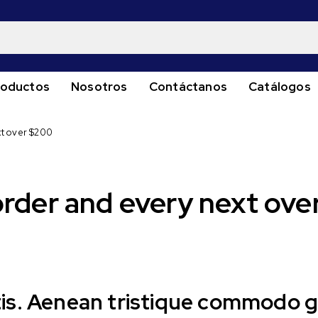
roductos
Nosotros
Contáctanos
Catálogos
ext over $200
t order and every next ov
ttis. Aenean tristique commodo g