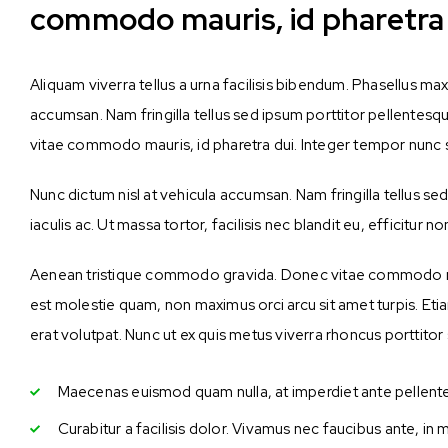
commodo mauris, id pharetra d
Aliquam viverra tellus a urna facilisis bibendum. Phasellus m
accumsan. Nam fringilla tellus sed ipsum porttitor pellentesq
vitae commodo mauris, id pharetra dui. Integer tempor nunc s
Nunc dictum nisl at vehicula accumsan. Nam fringilla tellus se
iaculis ac. Ut massa tortor, facilisis nec blandit eu, efficitur n
Aenean tristique commodo gravida. Donec vitae commodo mauri
est molestie quam, non maximus orci arcu sit amet turpis. Et
erat volutpat. Nunc ut ex quis metus viverra rhoncus porttit
Maecenas euismod quam nulla, at imperdiet ante pellent
Curabitur a facilisis dolor. Vivamus nec faucibus ante, in