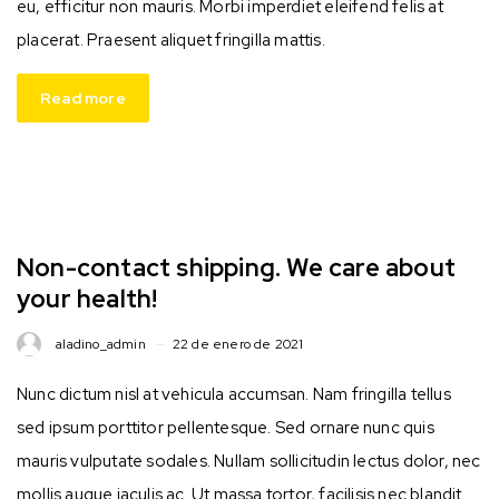
eu, efficitur non mauris. Morbi imperdiet eleifend felis at
placerat. Praesent aliquet fringilla mattis.
Read more
Non-contact shipping. We care about
your health!
aladino_admin
22 de enero de 2021
Nunc dictum nisl at vehicula accumsan. Nam fringilla tellus
sed ipsum porttitor pellentesque. Sed ornare nunc quis
mauris vulputate sodales. Nullam sollicitudin lectus dolor, nec
mollis augue iaculis ac. Ut massa tortor, facilisis nec blandit