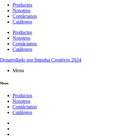
Archivos
Productos
Nosotros
julio 2024
Contáctanos
marzo 2021
Catálogos
enero 2021
Productos
Nosotros
Categorías
Contáctanos
Catálogos
Bread
Candy
Desarrollado por Impulsa Creativos 2024
Coffee & Tea
Dry foods
Menu
ECO
Fruits
Menu
Nuts
Sin categoría
Productos
Spices
Nosotros
Vegetables
Contáctanos
Catálogos