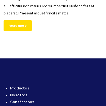
eu, efficitur non mauris. Morbi imperdiet eleifend felis at
placerat. Praesent aliquet fringilla mattis.
Read more
Archivos
julio 2024
marzo 2021
Productos
enero 2021
Nosotros
Contáctanos