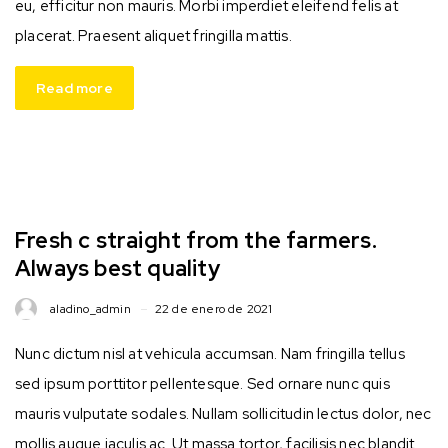
eu, efficitur non mauris. Morbi imperdiet eleifend felis at
placerat. Praesent aliquet fringilla mattis.
Read more
Fresh c straight from the farmers.
Always best quality
aladino_admin
22 de enero de 2021
Nunc dictum nisl at vehicula accumsan. Nam fringilla tellus
sed ipsum porttitor pellentesque. Sed ornare nunc quis
mauris vulputate sodales. Nullam sollicitudin lectus dolor, nec
mollis augue iaculis ac. Ut massa tortor, facilisis nec blandit