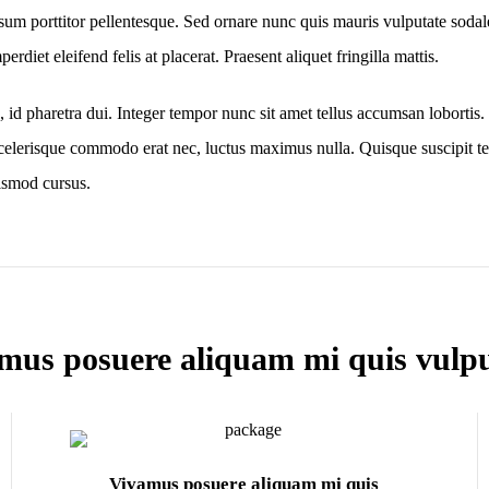
um porttitor pellentesque. Sed ornare nunc quis mauris vulputate sodales
erdiet eleifend felis at placerat. Praesent aliquet fringilla mattis.
 pharetra dui. Integer tempor nunc sit amet tellus accumsan lobortis. 
celerisque commodo erat nec, luctus maximus nulla. Quisque suscipit te
ismod cursus.
mus posuere aliquam mi quis vulpu
Vivamus posuere aliquam mi quis