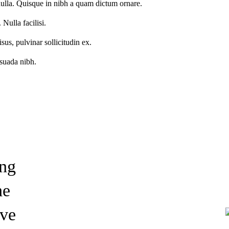
nulla. Quisque in nibh a quam dictum ornare.
 Nulla facilisi.
us, pulvinar sollicitudin ex.
esuada nibh.
ing
he
ave