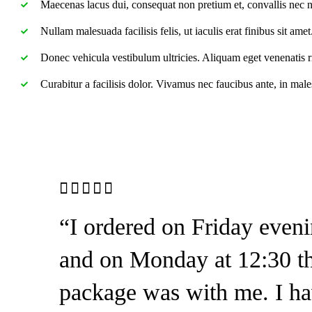
Maecenas lacus dui, consequat non pretium et, convallis nec 
Nullam malesuada facilisis felis, ut iaculis erat finibus sit amet.
Donec vehicula vestibulum ultricies. Aliquam eget venenatis ris
Curabitur a facilisis dolor. Vivamus nec faucibus ante, in mal
Rated
“I ordered on Friday even
4 out
of 5
and on Monday at 12:30 t
package was with me. I h