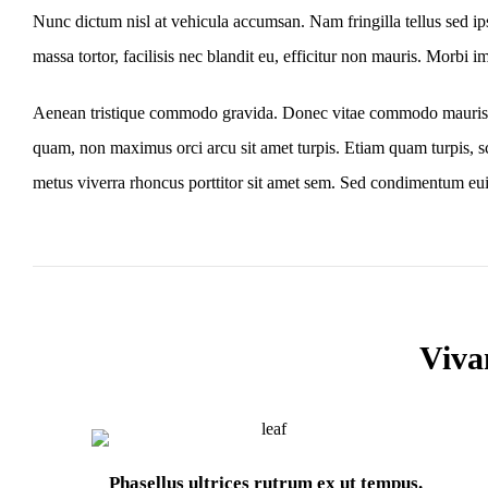
Nunc dictum nisl at vehicula accumsan. Nam fringilla tellus sed ips
massa tortor, facilisis nec blandit eu, efficitur non mauris. Morbi imp
Aenean tristique commodo gravida. Donec vitae commodo mauris, id
quam, non maximus orci arcu sit amet turpis. Etiam quam turpis, s
metus viverra rhoncus porttitor sit amet sem. Sed condimentum eu
Viva
Phasellus ultrices rutrum ex ut tempus.