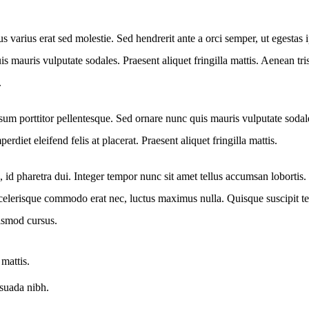
us varius erat sed molestie. Sed hendrerit ante a orci semper, ut eges
 quis mauris vulputate sodales. Praesent aliquet fringilla mattis. Aenea
.
um porttitor pellentesque. Sed ornare nunc quis mauris vulputate sodales
erdiet eleifend felis at placerat. Praesent aliquet fringilla mattis.
 pharetra dui. Integer tempor nunc sit amet tellus accumsan lobortis. 
celerisque commodo erat nec, luctus maximus nulla. Quisque suscipit te
ismod cursus.
mattis.
esuada nibh.