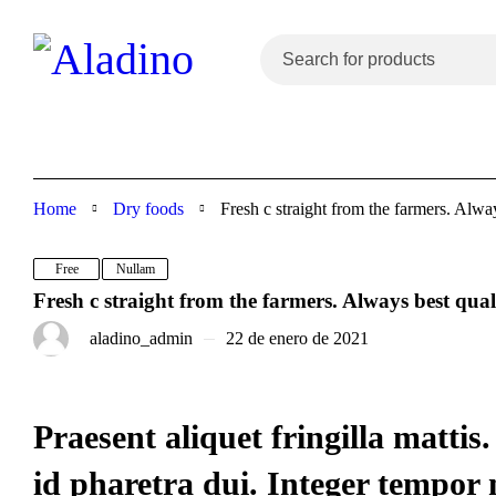
Home
Dry foods
Fresh c straight from the farmers. Alway
Free
Nullam
Fresh c straight from the farmers. Always best qual
aladino_admin
22 de enero de 2021
Praesent aliquet fringilla matt
id pharetra dui. Integer tempor 