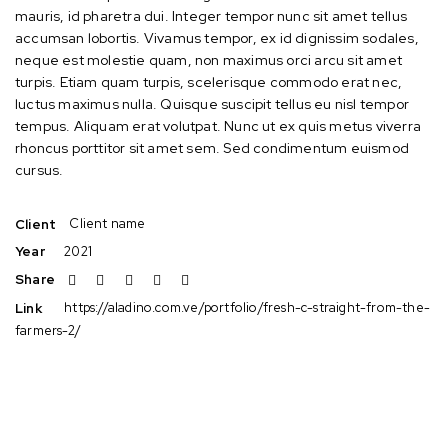
mauris, id pharetra dui. Integer tempor nunc sit amet tellus
accumsan lobortis. Vivamus tempor, ex id dignissim sodales,
neque est molestie quam, non maximus orci arcu sit amet
turpis. Etiam quam turpis, scelerisque commodo erat nec,
luctus maximus nulla. Quisque suscipit tellus eu nisl tempor
tempus. Aliquam erat volutpat. Nunc ut ex quis metus viverra
rhoncus porttitor sit amet sem. Sed condimentum euismod
cursus.
Client name
Client
2021
Year
Share
https://aladino.com.ve/portfolio/fresh-c-straight-from-the-
Link
farmers-2/
Fresh c straight from the farmers. Always
We strive to provide you with the highest
Non-contact shipping
best quality
quality healthy products
28 de junio de 2021
28 de junio de 2021
28 de junio de 2021