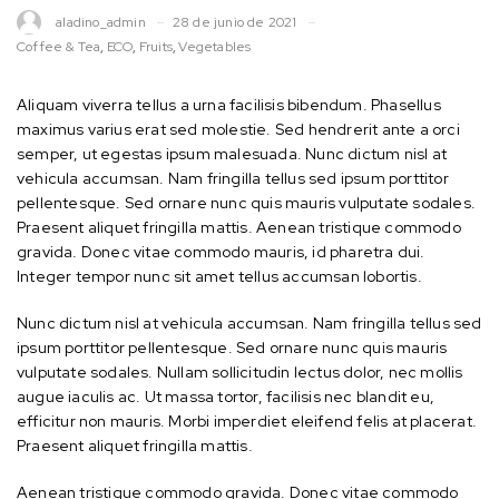
aladino_admin
28 de junio de 2021
Coffee & Tea
,
ECO
,
Fruits
,
Vegetables
Aliquam viverra tellus a urna facilisis bibendum. Phasellus
maximus varius erat sed molestie. Sed hendrerit ante a orci
semper, ut egestas ipsum malesuada. Nunc dictum nisl at
vehicula accumsan. Nam fringilla tellus sed ipsum porttitor
pellentesque. Sed ornare nunc quis mauris vulputate sodales.
Praesent aliquet fringilla mattis. Aenean tristique commodo
gravida. Donec vitae commodo mauris, id pharetra dui.
Integer tempor nunc sit amet tellus accumsan lobortis.
Nunc dictum nisl at vehicula accumsan. Nam fringilla tellus sed
ipsum porttitor pellentesque. Sed ornare nunc quis mauris
vulputate sodales. Nullam sollicitudin lectus dolor, nec mollis
augue iaculis ac. Ut massa tortor, facilisis nec blandit eu,
efficitur non mauris. Morbi imperdiet eleifend felis at placerat.
Praesent aliquet fringilla mattis.
Aenean tristique commodo gravida. Donec vitae commodo