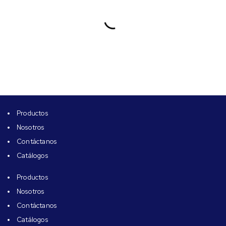
Read more
Read more
Read more
Productos
Nosotros
Contáctanos
Catálogos
Productos
Nosotros
Contáctanos
Catálogos