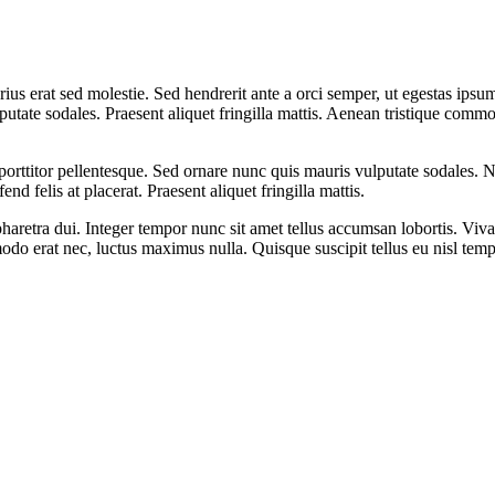
rius erat sed molestie. Sed hendrerit ante a orci semper, ut egestas ip
lputate sodales. Praesent aliquet fringilla mattis. Aenean tristique co
orttitor pellentesque. Sed ornare nunc quis mauris vulputate sodales. Nu
end felis at placerat. Praesent aliquet fringilla mattis.
etra dui. Integer tempor nunc sit amet tellus accumsan lobortis. Viva
odo erat nec, luctus maximus nulla. Quisque suscipit tellus eu nisl tem