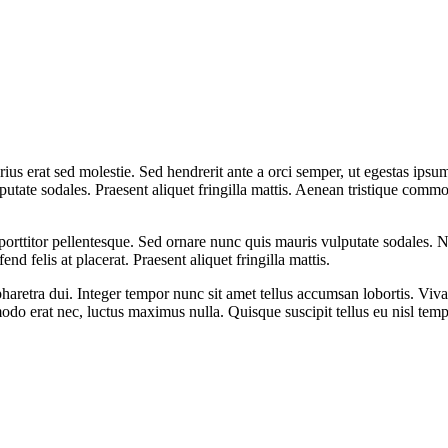
rius erat sed molestie. Sed hendrerit ante a orci semper, ut egestas ip
lputate sodales. Praesent aliquet fringilla mattis. Aenean tristique co
orttitor pellentesque. Sed ornare nunc quis mauris vulputate sodales. Nu
end felis at placerat. Praesent aliquet fringilla mattis.
etra dui. Integer tempor nunc sit amet tellus accumsan lobortis. Viva
odo erat nec, luctus maximus nulla. Quisque suscipit tellus eu nisl tem