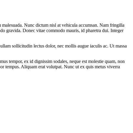
sum malesuada. Nunc dictum nisl at vehicula accumsan. Nam fringilla
mmodo gravida. Donec vitae commodo mauris, id pharetra dui. Integer
llam sollicitudin lectus dolor, nec mollis augue iaculis ac. Ut massa
mus tempor, ex id dignissim sodales, neque est molestie quam, non
por tempus. Aliquam erat volutpat. Nunc ut ex quis metus viverra