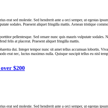
rius erat sed molestie. Sed hendrerit ante a orci semper, ut egestas ip
lputate sodales. Praesent aliquet fringilla mattis. Aenean tristique co
orttitor pellentesque. Sed ornare nunc quis mauris vulputate sodales. Nu
end felis at placerat. Praesent aliquet fringilla mattis.
etra dui. Integer tempor nunc sit amet tellus accumsan lobortis. Viva
odo erat nec, luctus maximus nulla. Quisque suscipit tellus eu nisl tem
t over $200
rius erat sed molestie. Sed hendrerit ante a orci semper, ut egestas ip