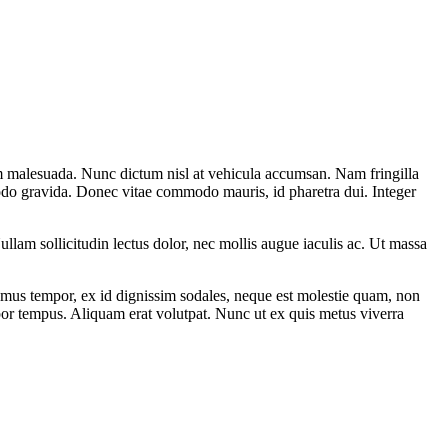
sum malesuada. Nunc dictum nisl at vehicula accumsan. Nam fringilla
mmodo gravida. Donec vitae commodo mauris, id pharetra dui. Integer
llam sollicitudin lectus dolor, nec mollis augue iaculis ac. Ut massa
mus tempor, ex id dignissim sodales, neque est molestie quam, non
por tempus. Aliquam erat volutpat. Nunc ut ex quis metus viverra