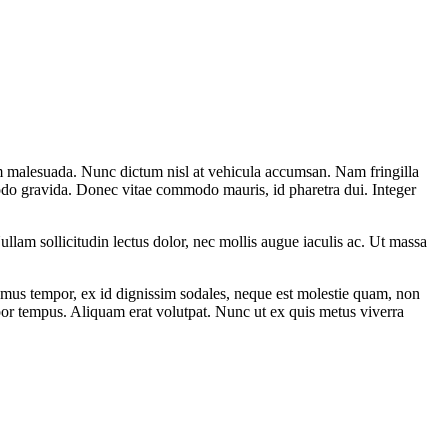
sum malesuada. Nunc dictum nisl at vehicula accumsan. Nam fringilla
mmodo gravida. Donec vitae commodo mauris, id pharetra dui. Integer
llam sollicitudin lectus dolor, nec mollis augue iaculis ac. Ut massa
mus tempor, ex id dignissim sodales, neque est molestie quam, non
por tempus. Aliquam erat volutpat. Nunc ut ex quis metus viverra