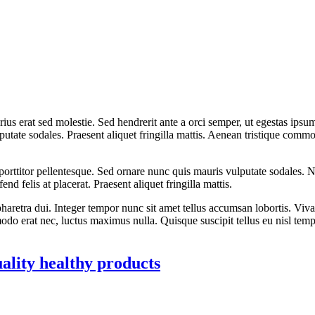
rius erat sed molestie. Sed hendrerit ante a orci semper, ut egestas ip
lputate sodales. Praesent aliquet fringilla mattis. Aenean tristique co
orttitor pellentesque. Sed ornare nunc quis mauris vulputate sodales. Nu
end felis at placerat. Praesent aliquet fringilla mattis.
etra dui. Integer tempor nunc sit amet tellus accumsan lobortis. Viva
odo erat nec, luctus maximus nulla. Quisque suscipit tellus eu nisl tem
uality healthy products