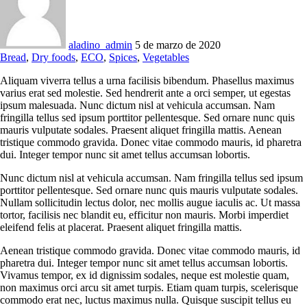
aladino_admin
5 de marzo de 2020
Bread
,
Dry foods
,
ECO
,
Spices
,
Vegetables
Aliquam viverra tellus a urna facilisis bibendum. Phasellus maximus
varius erat sed molestie. Sed hendrerit ante a orci semper, ut egestas
ipsum malesuada. Nunc dictum nisl at vehicula accumsan. Nam
fringilla tellus sed ipsum porttitor pellentesque. Sed ornare nunc quis
mauris vulputate sodales. Praesent aliquet fringilla mattis. Aenean
tristique commodo gravida. Donec vitae commodo mauris, id pharetra
dui. Integer tempor nunc sit amet tellus accumsan lobortis.
Nunc dictum nisl at vehicula accumsan. Nam fringilla tellus sed ipsum
porttitor pellentesque. Sed ornare nunc quis mauris vulputate sodales.
Nullam sollicitudin lectus dolor, nec mollis augue iaculis ac. Ut massa
tortor, facilisis nec blandit eu, efficitur non mauris. Morbi imperdiet
eleifend felis at placerat. Praesent aliquet fringilla mattis.
Aenean tristique commodo gravida. Donec vitae commodo mauris, id
pharetra dui. Integer tempor nunc sit amet tellus accumsan lobortis.
Vivamus tempor, ex id dignissim sodales, neque est molestie quam,
non maximus orci arcu sit amet turpis. Etiam quam turpis, scelerisque
commodo erat nec, luctus maximus nulla. Quisque suscipit tellus eu