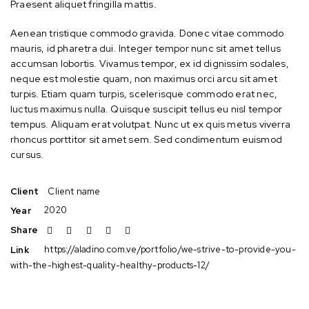
Praesent aliquet fringilla mattis.
Aenean tristique commodo gravida. Donec vitae commodo
mauris, id pharetra dui. Integer tempor nunc sit amet tellus
accumsan lobortis. Vivamus tempor, ex id dignissim sodales,
neque est molestie quam, non maximus orci arcu sit amet
turpis. Etiam quam turpis, scelerisque commodo erat nec,
luctus maximus nulla. Quisque suscipit tellus eu nisl tempor
tempus. Aliquam erat volutpat. Nunc ut ex quis metus viverra
rhoncus porttitor sit amet sem. Sed condimentum euismod
cursus.
Client name
Client
2020
Year
Share
https://aladino.com.ve/portfolio/we-strive-to-provide-you-
Link
with-the-highest-quality-healthy-products-12/
Fresh c straight from the farmers. Always