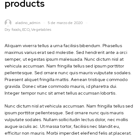
products
aladino_admin
5 de marzo de 2020
Dry foods
,
ECO
,
Vegetables
Aliquam viverra tellus a urna facilisis bibendum. Phasellus
maximus varius erat sed molestie. Sed hendrerit ante a orci
semper, ut egestas ipsum malesuada. Nunc dictum nisl at
vehicula accumsan. Nam fringilla tellus sed ipsum porttitor
pellentesque. Sed ornare nunc quis mauris vulputate sodales.
Praesent aliquet fringilla mattis. Aenean tristique commodo
gravida. Donec vitae commodo mauris, id pharetra dui.
Integer tempor nunc sit amet tellus accumsan lobortis.
Nunc dictum nisl at vehicula accumsan. Nam fringilla tellus sed
ipsum porttitor pellentesque. Sed ornare nunc quis mauris
vulputate sodales. Nullam sollicitudin lectus dolor, nec mollis
augue iaculis ac. Ut massa tortor, facilisis nec blandit eu,
efficitur non mauris. Morbi imperdiet eleifend felis at placerat.