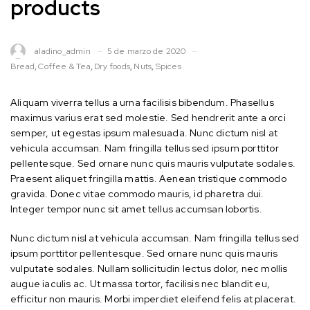
products
aladino_admin
5 de marzo de 2020
Bread
,
Coffee & Tea
,
Dry foods
,
Nuts
,
Spices
Aliquam viverra tellus a urna facilisis bibendum. Phasellus
maximus varius erat sed molestie. Sed hendrerit ante a orci
semper, ut egestas ipsum malesuada. Nunc dictum nisl at
vehicula accumsan. Nam fringilla tellus sed ipsum porttitor
pellentesque. Sed ornare nunc quis mauris vulputate sodales.
Praesent aliquet fringilla mattis. Aenean tristique commodo
gravida. Donec vitae commodo mauris, id pharetra dui.
Integer tempor nunc sit amet tellus accumsan lobortis.
Nunc dictum nisl at vehicula accumsan. Nam fringilla tellus sed
ipsum porttitor pellentesque. Sed ornare nunc quis mauris
vulputate sodales. Nullam sollicitudin lectus dolor, nec mollis
augue iaculis ac. Ut massa tortor, facilisis nec blandit eu,
efficitur non mauris. Morbi imperdiet eleifend felis at placerat.