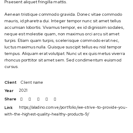
Praesent aliquet fringilla mattis.
Aenean tristique commodo gravida. Donec vitae commodo
mauris, id pharetra dui. Integer tempor nunc sit amet tellus
accumsan lobortis. Vivamus tempor, ex id dignissim sodales,
neque est molestie quam, non maximus orci arcu sit amet
turpis. Etiam quam turpis, scelerisque commodo erat nec,
luctus maximus nulla. Quisque suscipit tellus eu nisl tempor
tempus. Aliquam erat volutpat. Nunc ut ex quis metus viverra
rhoncus porttitor sit amet sem. Sed condimentum euismod
cursus.
Client name
Client
2021
Year
Share
https://aladino.com.ve/portfolio/we-strive-to-provide-you-
Link
with-the-highest-quality-healthy-products-9/
Fresh c straight from the farmers. Always