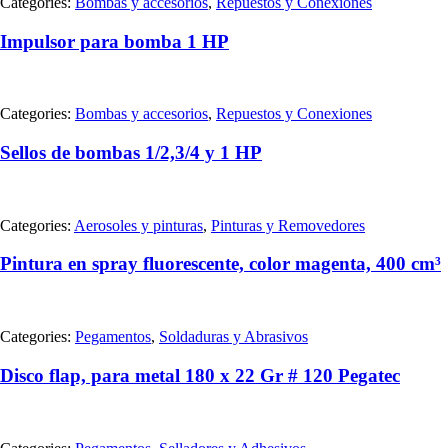
Categories:
Bombas y accesorios
,
Repuestos y Conexiones
Impulsor para bomba 1 HP
Categories:
Bombas y accesorios
,
Repuestos y Conexiones
Sellos de bombas 1/2,3/4 y 1 HP
Categories:
Aerosoles y pinturas
,
Pinturas y Removedores
Pintura en spray fluorescente, color magenta, 400 cm³
Categories:
Pegamentos
,
Soldaduras y Abrasivos
Disco flap, para metal 180 x 22 Gr # 120 Pegatec