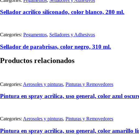
Categories:
Pegamentos
,
Selladores y Adhesivos
Sellador acrilico siliconado, color blanco, 280 ml.
Categories:
Pegamentos
,
Selladores y Adhesivos
Sellador de parabrisas, color negro, 310 ml.
Productos relacionados
Categories:
Aerosoles y pinturas
,
Pinturas y Removedores
Pintura en spray acrilica, uso general, color azul oscu
Categories:
Aerosoles y pinturas
,
Pinturas y Removedores
Pintura en spray acrilica, uso general, color amarillo 