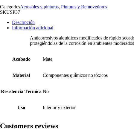
Categories
Aerosoles y pinturas
,
Pinturas y Removedores
SKU
SP37
Descripción
Información adicional
Anticorrosivos alquídicos modificados de rápido secad
protegiéndolas de la corrosión en ambientes moderado
Acabado
Mate
Material
Componentes químicos no tóxicos
Resistencia Térmica
No
Uso
Interior y exterior
Customers reviews