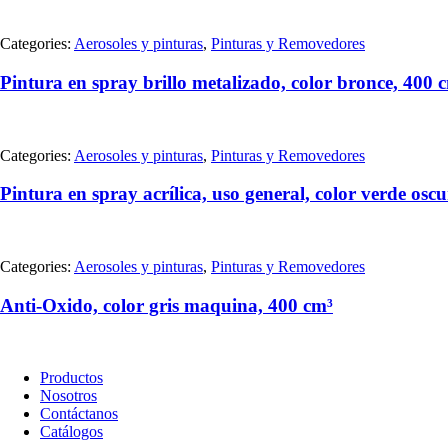
Categories:
Aerosoles y pinturas
,
Pinturas y Removedores
Pintura en spray brillo metalizado, color bronce, 400 
Categories:
Aerosoles y pinturas
,
Pinturas y Removedores
Pintura en spray acrílica, uso general, color verde osc
Categories:
Aerosoles y pinturas
,
Pinturas y Removedores
Anti-Oxido, color gris maquina, 400 cm³
Productos
Nosotros
Contáctanos
Catálogos