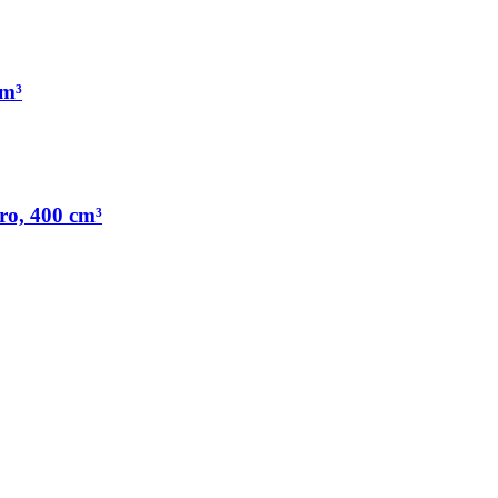
cm³
uro, 400 cm³