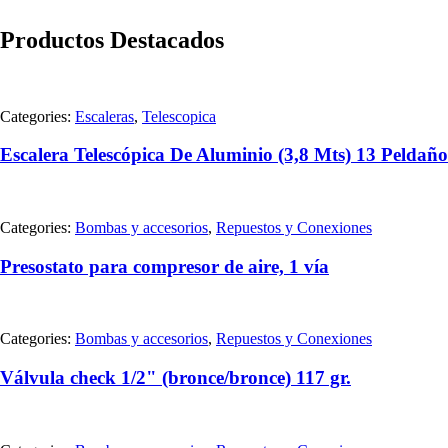
Productos Destacados
Categories:
Escaleras
,
Telescopica
Escalera Telescópica De Aluminio (3,8 Mts) 13 Peldaño
Categories:
Bombas y accesorios
,
Repuestos y Conexiones
Presostato para compresor de aire, 1 vía
Categories:
Bombas y accesorios
,
Repuestos y Conexiones
Válvula check 1/2" (bronce/bronce) 117 gr.