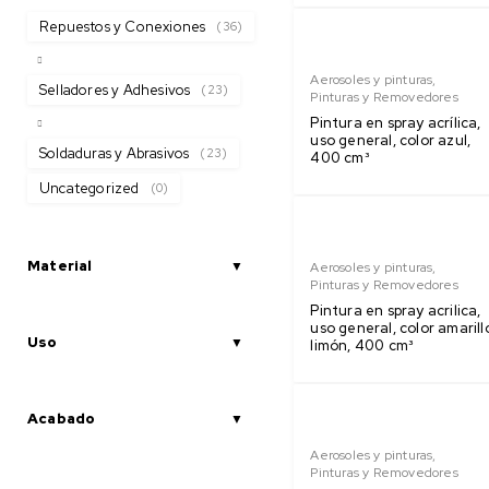
Repuestos y Conexiones
(36)
Aerosoles y pinturas
,
Selladores y Adhesivos
(23)
Pinturas y Removedores
Pintura en spray acrílica,
uso general, color azul,
Soldaduras y Abrasivos
(23)
400 cm³
Uncategorized
(0)
Material
Aerosoles y pinturas
,
Pinturas y Removedores
Pintura en spray acrilica,
uso general, color amarill
Uso
limón, 400 cm³
Acabado
Aerosoles y pinturas
,
Pinturas y Removedores