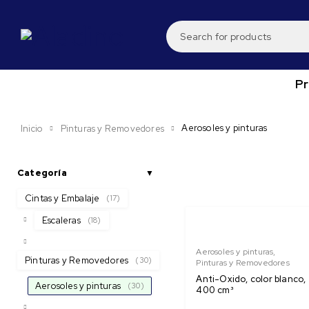
P
Aerosoles y pinturas
Inicio
Pinturas y Removedores
Categoría
Cintas y Embalaje
(17)
Escaleras
(18)
Aerosoles y pinturas
,
Pinturas y Removedores
(30)
Pinturas y Removedores
Anti-Oxido, color blanco,
Aerosoles y pinturas
(30)
400 cm³