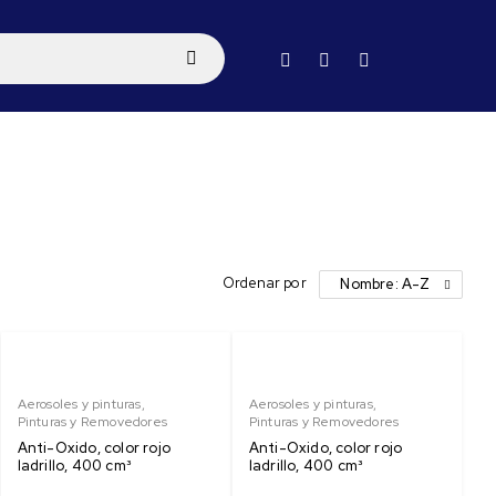
Ordenar por
Nombre: A-Z
Aerosoles y pinturas
,
Aerosoles y pinturas
,
Pinturas y Removedores
Pinturas y Removedores
Anti-Oxido, color rojo
Anti-Oxido, color rojo
ladrillo, 400 cm³
ladrillo, 400 cm³