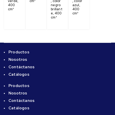
verde,
cm³
, color
, color
400
negro
azul,
cm³
brillant
400
e, 400
cm³
cm³
Productos
Nosotros
Contáctanos
Catálogos
Productos
Nosotros
Contáctanos
Catálogos