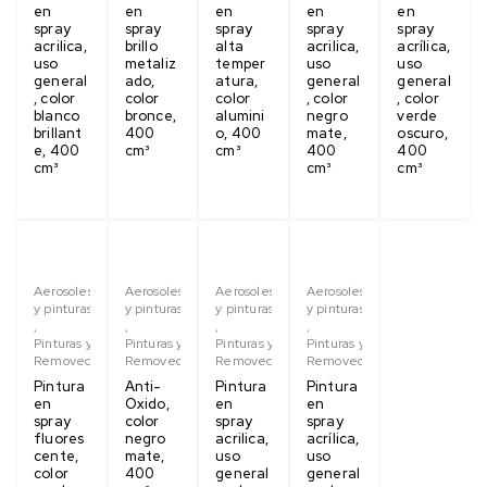
en
en
en
en
en
spray
spray
spray
spray
spray
acrilica,
brillo
alta
acrilica,
acrílica,
uso
metaliz
temper
uso
uso
general
ado,
atura,
general
general
, color
color
color
, color
, color
blanco
bronce,
alumini
negro
verde
brillant
400
o, 400
mate,
oscuro,
e, 400
cm³
cm³
400
400
cm³
cm³
cm³
Aerosoles
Aerosoles
Aerosoles
Aerosoles
y pinturas
y pinturas
y pinturas
y pinturas
,
,
,
,
Pinturas y
Pinturas y
Pinturas y
Pinturas y
Removedores
Removedores
Removedores
Removedores
Pintura
Anti-
Pintura
Pintura
en
Oxido,
en
en
spray
color
spray
spray
fluores
negro
acrilica,
acrílica,
cente,
mate,
uso
uso
color
400
general
general