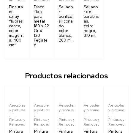
Pintura
Disco
Sellado
Sellado
en
flap,
r
r de
spray
para
acrilico
parabris
fluores
metal
silicona
as,
cente,
180 x 22
do,
color
color
Gr #
color
negro,
magent
120
blanco,
310 ml.
a, 400
Pegate
280 ml.
cm³
c
Productos relacionados
Aerosoles
Aerosoles
Aerosoles
Aerosoles
Aerosoles
y pinturas
y pinturas
y pinturas
y pinturas
y pinturas
,
,
,
,
,
Pinturas y
Pinturas y
Pinturas y
Pinturas y
Pinturas y
Removedores
Removedores
Removedores
Removedores
Removedores
Pintura
Pintura
Pintura
Pintura
Pintura