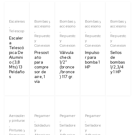
Escaleras
Bombas y
Bombas y
Bombas y
Bombas y
,
accesorios
accesorios
accesorios
accesorios
Telescopica
,
,
,
,
Repuestos
Repuestos
Repuestos
Repuestos
Escaler
y
y
y
y
a
Conexiones
Conexiones
Conexiones
Conexiones
Telescó
pica De
Presost
Válvula
Impulso
Sellos
Alumini
ato
check
r para
de
o (3,8
para
1/2"
bomba 1
bombas
Mts) 13
compre
(bronce
HP
1/2,3/4
Peldaño
sor de
/bronce
y 1 HP
s
aire, 1
) 117 gr.
vía
Aerosoles
Pegamentos
Pegamentos
Pegamentos
y pinturas
,
,
,
,
Soldaduras
Selladores
Selladores
Pinturas y
y
y
y
Removedores
Abrasivos
Adhesivos
Adhesivos