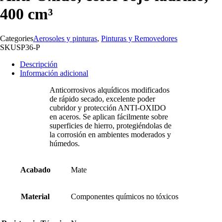
400 cm³
Categories
Aerosoles y pinturas
,
Pinturas y Removedores
SKU
SP36-P
Descripción
Información adicional
Anticorrosivos alquídicos modificados
de rápido secado, excelente poder
cubridor y protección ANTI-OXIDO
en aceros. Se aplican fácilmente sobre
superficies de hierro, protegiéndolas de
la corrosión en ambientes moderados y
húmedos.
Acabado
Mate
Material
Componentes químicos no tóxicos