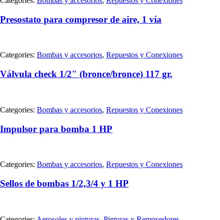
Categories:
Bombas y accesorios
,
Repuestos y Conexiones
Presostato para compresor de aire, 1 vía
Categories:
Bombas y accesorios
,
Repuestos y Conexiones
Válvula check 1/2" (bronce/bronce) 117 gr.
Categories:
Bombas y accesorios
,
Repuestos y Conexiones
Impulsor para bomba 1 HP
Categories:
Bombas y accesorios
,
Repuestos y Conexiones
Sellos de bombas 1/2,3/4 y 1 HP
Categories:
Aerosoles y pinturas
,
Pinturas y Removedores