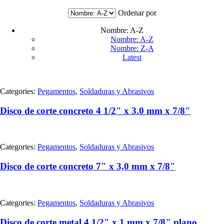
Escaleras
(18)
Pinturas y Removedores
(30)
Ordenar por
Repuestos y Conexiones
(36)
Selladores y Adhesivos
(23)
Nombre: A-Z
Soldaduras y Abrasivos
(23)
Nombre: A-Z
Uncategorized
(0)
Nombre: Z-A
Latest
Material
Uso
Categories:
Pegamentos
,
Soldaduras y Abrasivos
Diámetro
Disco de corte concreto 4 1/2" x 3.0 mm x 7/8"
Espesor
Grano
Categories:
Pegamentos
,
Soldaduras y Abrasivos
Disco de corte concreto 7" x 3,0 mm x 7/8"
Revestimiento
Categories:
Pegamentos
,
Soldaduras y Abrasivos
Disco de corte metal 4 1/2" x 1 mm x 7/8" plano