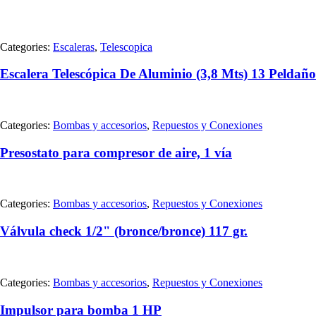
Categories:
Escaleras
,
Telescopica
Escalera Telescópica De Aluminio (3,8 Mts) 13 Peldaño
Categories:
Bombas y accesorios
,
Repuestos y Conexiones
Presostato para compresor de aire, 1 vía
Categories:
Bombas y accesorios
,
Repuestos y Conexiones
Válvula check 1/2" (bronce/bronce) 117 gr.
Categories:
Bombas y accesorios
,
Repuestos y Conexiones
Impulsor para bomba 1 HP