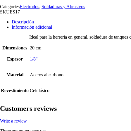
Categories
Electrodos
,
Soldaduras y Abrasivos
SKU
ES17
Descripción
Información adicional
Ideal para la herreria en general, soldadura de tanques c
Dimensiones
20 cm
Espesor
1/8"
Material
Aceros al carbono
Revestimiento
Celulósico
Customers reviews
Write a review
There are no reviews yet.