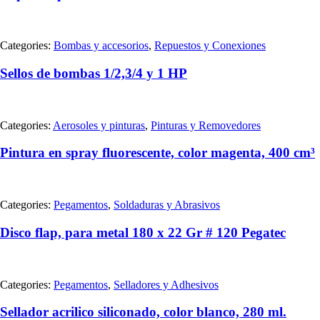
Categories:
Bombas y accesorios
,
Repuestos y Conexiones
Sellos de bombas 1/2,3/4 y 1 HP
Categories:
Aerosoles y pinturas
,
Pinturas y Removedores
Pintura en spray fluorescente, color magenta, 400 cm³
Categories:
Pegamentos
,
Soldaduras y Abrasivos
Disco flap, para metal 180 x 22 Gr # 120 Pegatec
Categories:
Pegamentos
,
Selladores y Adhesivos
Sellador acrilico siliconado, color blanco, 280 ml.