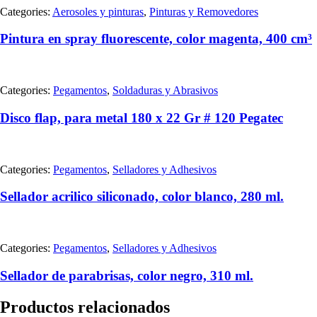
Categories:
Aerosoles y pinturas
,
Pinturas y Removedores
Pintura en spray fluorescente, color magenta, 400 cm³
Categories:
Pegamentos
,
Soldaduras y Abrasivos
Disco flap, para metal 180 x 22 Gr # 120 Pegatec
Categories:
Pegamentos
,
Selladores y Adhesivos
Sellador acrilico siliconado, color blanco, 280 ml.
Categories:
Pegamentos
,
Selladores y Adhesivos
Sellador de parabrisas, color negro, 310 ml.
Productos relacionados