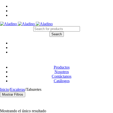
Productos
Nosotros
Contáctanos
Catálogos
Inicio
/
Escaleras
/
Taburetes
Mostrar Filtros
Categoría
Cintas y Embalaje
(17)
Mostrando el único resultado