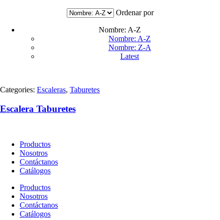
Escaleras
(18)
Pinturas y Removedores
(30)
Ordenar por
Repuestos y Conexiones
(36)
Selladores y Adhesivos
(23)
Nombre: A-Z
Soldaduras y Abrasivos
(23)
Nombre: A-Z
Uncategorized
(0)
Nombre: Z-A
Latest
Diseño
Material
Categories:
Escaleras
,
Taburetes
Uso
Escalera Taburetes
Atributos
Accesorios
Productos
Nosotros
Contáctanos
Capacidad de carga
Catálogos
Tipo
Productos
Nosotros
Tramos
Contáctanos
Catálogos