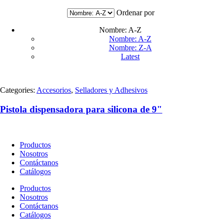
Escaleras
(18)
Pinturas y Removedores
(30)
Ordenar por
Repuestos y Conexiones
(36)
Selladores y Adhesivos
(23)
Nombre: A-Z
Soldaduras y Abrasivos
(23)
Nombre: A-Z
Uncategorized
(0)
Nombre: Z-A
Latest
Material
Uso
Categories:
Accesorios
,
Selladores y Adhesivos
Presentación
Pistola dispensadora para silicona de 9"
Productos
Nosotros
Contáctanos
Catálogos
Productos
Nosotros
Contáctanos
Catálogos