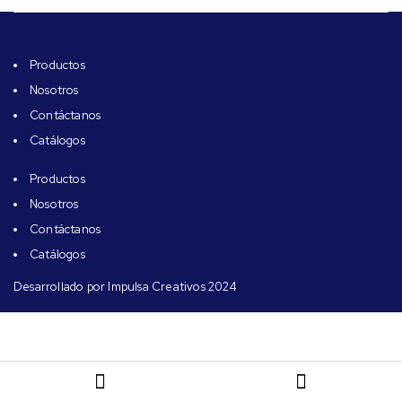
Diseño
Productos
Nosotros
Material
Contáctanos
Catálogos
Uso
Productos
Nosotros
Atributos
Contáctanos
Catálogos
Desarrollado por Impulsa Creativos 2024
Capacidad de carga
Tipo