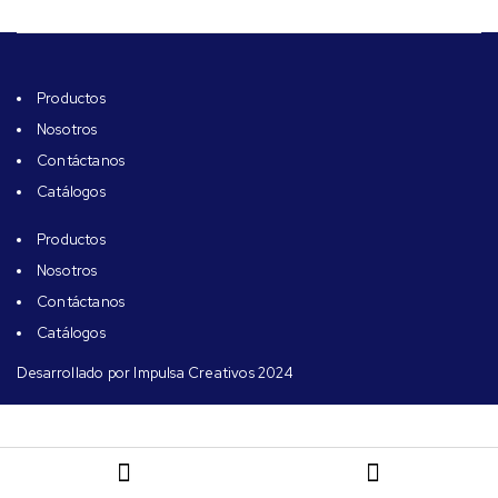
Diseño
Productos
Material
Nosotros
Contáctanos
Catálogos
Uso
Productos
Nosotros
Atributos
Contáctanos
Catálogos
Accesorios
Desarrollado por Impulsa Creativos 2024
Capacidad de carga