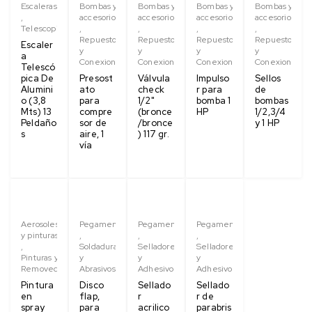
Escaleras
Bombas y
Bombas y
Bombas y
Bombas y
,
accesorios
accesorios
accesorios
accesorios
Telescopica
,
,
,
,
Repuestos
Repuestos
Repuestos
Repuestos
Escaler
y
y
y
y
a
Conexiones
Conexiones
Conexiones
Conexiones
Telescó
pica De
Presost
Válvula
Impulso
Sellos
Alumini
ato
check
r para
de
o (3,8
para
1/2"
bomba 1
bombas
Mts) 13
compre
(bronce
HP
1/2,3/4
Peldaño
sor de
/bronce
y 1 HP
s
aire, 1
) 117 gr.
vía
Aerosoles
Pegamentos
Pegamentos
Pegamentos
y pinturas
,
,
,
,
Soldaduras
Selladores
Selladores
Pinturas y
y
y
y
Removedores
Abrasivos
Adhesivos
Adhesivos
Pintura
Disco
Sellado
Sellado
en
flap,
r
r de
spray
para
acrilico
parabris