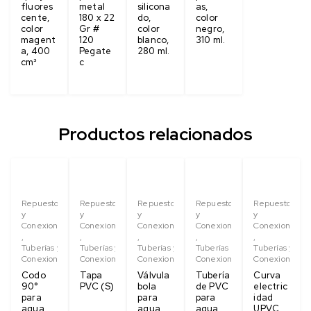
fluores
metal
silicona
as,
cente,
180 x 22
do,
color
color
Gr #
color
negro,
magent
120
blanco,
310 ml.
a, 400
Pegate
280 ml.
cm³
c
Productos relacionados
Repuestos
Repuestos
Repuestos
Repuestos
Repuestos
y
y
y
y
y
Conexiones
Conexiones
Conexiones
Conexiones
Conexiones
,
,
,
,
,
Tuberías y
Tuberías y
Tuberías y
Tuberías y
Tuberías y
Conexiones
Conexiones
Conexiones
Conexiones
Conexiones
Codo
Tapa
Válvula
Tubería
Curva
90°
PVC (S)
bola
de PVC
electric
para
para
para
idad
agua
agua
agua
UPVC