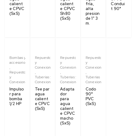
calient
calient
fría,
Condui
e CPVC
e CPVC
alta
t 90°
(SxS)
Sh80
presion
(SxS)
de 1" 3
m.
Bombas y
Repuestos
Repuestos
Repuestos
accesorios
y
y
y
,
Conexiones
Conexiones
Conexiones
Repuestos
,
,
,
y
Tuberías y
Tuberías y
Tuberías y
Conexiones
Conexiones
Conexiones
Conexiones
Impulso
Tee par
Adapta
Codo
r para
agua
dor
90°
bomba
calient
para
PVC
1/2 HP
e CPVC
agua
(SxS)
(SxS)
calient
e CPVC
macho
(SxS)