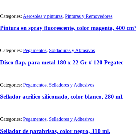
Categories:
Aerosoles y pinturas
,
Pinturas y Removedores
Pintura en spray fluorescente, color magenta, 400 cm³
Categories:
Pegamentos
,
Soldaduras y Abrasivos
Disco flap, para metal 180 x 22 Gr # 120 Pegatec
Categories:
Pegamentos
,
Selladores y Adhesivos
Sellador acrilico siliconado, color blanco, 280 ml.
Categories:
Pegamentos
,
Selladores y Adhesivos
Sellador de parabrisas, color negro, 310 ml.