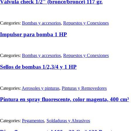
Válvula check 1/2" (bronce/bronce) 117 gr.
Categories:
Bombas y accesorios
,
Repuestos y Conexiones
Impulsor para bomba 1 HP
Categories:
Bombas y accesorios
,
Repuestos y Conexiones
Sellos de bombas 1/2,3/4 y 1 HP
Categories:
Aerosoles y pinturas
,
Pinturas y Removedores
Pintura en spray fluorescente, color magenta, 400 cm³
Categories:
Pegamentos
,
Soldaduras y Abrasivos