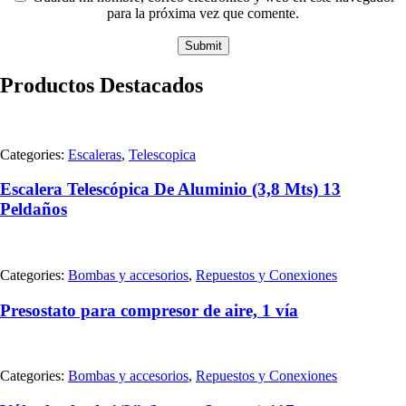
para la próxima vez que comente.
Productos Destacados
Categories:
Escaleras
,
Telescopica
Escalera Telescópica De Aluminio (3,8 Mts) 13
Peldaños
Categories:
Bombas y accesorios
,
Repuestos y Conexiones
Presostato para compresor de aire, 1 vía
Categories:
Bombas y accesorios
,
Repuestos y Conexiones