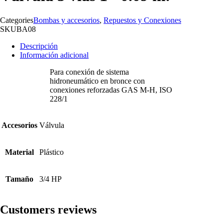
Categories
Bombas y accesorios
,
Repuestos y Conexiones
SKU
BA08
Descripción
Información adicional
Para conexión de sistema
hidroneumático en bronce con
conexiones reforzadas GAS M-H, ISO
228/1
Accesorios
Válvula
Material
Plástico
Tamaño
3/4 HP
Customers reviews