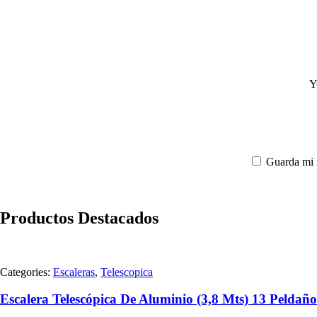
Y
Guarda mi 
Productos Destacados
Categories:
Escaleras
,
Telescopica
Escalera Telescópica De Aluminio (3,8 Mts) 13 Peldaño