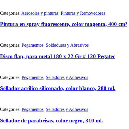
Categories:
Aerosoles y pinturas
,
Pinturas y Removedores
Pintura en spray fluorescente, color magenta, 400 cm³
Categories:
Pegamentos
,
Soldaduras y Abrasivos
Disco flap, para metal 180 x 22 Gr # 120 Pegatec
Categories:
Pegamentos
,
Selladores y Adhesivos
Sellador acrilico siliconado, color blanco, 280 ml.
Categories:
Pegamentos
,
Selladores y Adhesivos
Sellador de parabrisas, color negro, 310 ml.