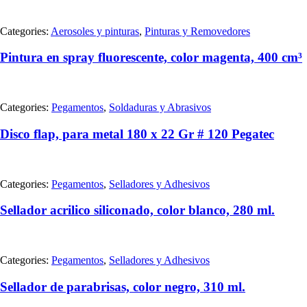
Categories:
Aerosoles y pinturas
,
Pinturas y Removedores
Pintura en spray fluorescente, color magenta, 400 cm³
Categories:
Pegamentos
,
Soldaduras y Abrasivos
Disco flap, para metal 180 x 22 Gr # 120 Pegatec
Categories:
Pegamentos
,
Selladores y Adhesivos
Sellador acrilico siliconado, color blanco, 280 ml.
Categories:
Pegamentos
,
Selladores y Adhesivos
Sellador de parabrisas, color negro, 310 ml.