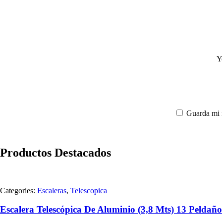
Y
Guarda mi 
Productos Destacados
Categories:
Escaleras
,
Telescopica
Escalera Telescópica De Aluminio (3,8 Mts) 13 Peldaño