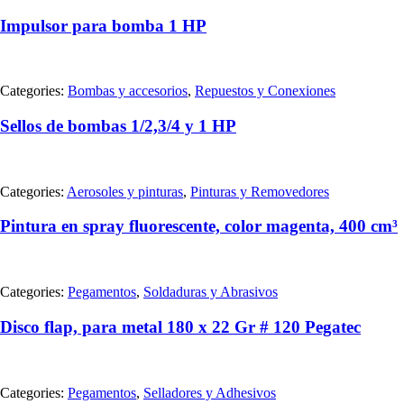
Impulsor para bomba 1 HP
Categories:
Bombas y accesorios
,
Repuestos y Conexiones
Sellos de bombas 1/2,3/4 y 1 HP
Categories:
Aerosoles y pinturas
,
Pinturas y Removedores
Pintura en spray fluorescente, color magenta, 400 cm³
Categories:
Pegamentos
,
Soldaduras y Abrasivos
Disco flap, para metal 180 x 22 Gr # 120 Pegatec
Categories:
Pegamentos
,
Selladores y Adhesivos