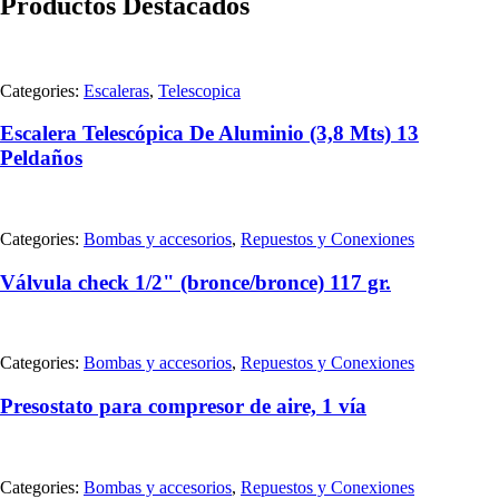
Productos Destacados
Categories:
Escaleras
,
Telescopica
Escalera Telescópica De Aluminio (3,8 Mts) 13
Peldaños
Categories:
Bombas y accesorios
,
Repuestos y Conexiones
Válvula check 1/2" (bronce/bronce) 117 gr.
Categories:
Bombas y accesorios
,
Repuestos y Conexiones
Presostato para compresor de aire, 1 vía
Categories:
Bombas y accesorios
,
Repuestos y Conexiones