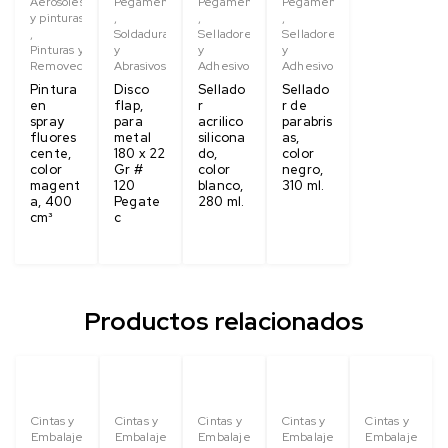
Aerosoles
Pegamentos
Pegamentos
Pegamentos
y pinturas
,
,
,
,
Soldaduras
Selladores
Selladores
Pinturas y
y
y
y
Removedores
Abrasivos
Adhesivos
Adhesivos
Pintura
Disco
Sellado
Sellado
en
flap,
r
r de
spray
para
acrilico
parabris
fluores
metal
silicona
as,
cente,
180 x 22
do,
color
color
Gr #
color
negro,
magent
120
blanco,
310 ml.
a, 400
Pegate
280 ml.
cm³
c
Productos relacionados
Cintas y
Cintas y
Cintas y
Cintas y
Cintas y
Embalaje
Embalaje
Embalaje
Embalaje
Embalaje