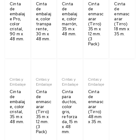
Cinta
Cinta
Cinta
Cinta
Cinta
de
de
de
de
de
embalaj
embalaj
embalaj
enmasc
enmasc
e Pro,
e, color
e, color
arar
arar
color
transpa
marrón,
(Tirro)
(Tirro)
cristal,
rente,
35 m x
35 m x
18 mm x
90 m x
30 m x
48 mm.
12 mm.
35 m.
48 mm.
48 mm.
(3
Pack)
Cintas y
Cintas y
Cintas y
Cintas y
Embalaje
Embalaje
Embalaje
Embalaje
Cinta
Cinta
Cinta
Cinta
de
de
para
de
embalaj
enmasc
ductos,
enmasc
e, color
arar
color
arar
cristal,
(Tirro)
gris,
(Tirro)
35 m x
35 m x
reforza
48 mm
48 mm.
12 mm.
da, 15 m
x 35 m.
(3
x 48
Pack)
mm.