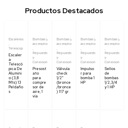
Productos Destacados
Escaleras
Bombas y
Bombas y
Bombas y
Bombas y
,
accesorios
accesorios
accesorios
accesorios
Telescopica
,
,
,
,
Repuestos
Repuestos
Repuestos
Repuestos
Escaler
y
y
y
y
a
Conexiones
Conexiones
Conexiones
Conexiones
Telescó
pica De
Presost
Válvula
Impulso
Sellos
Alumini
ato
check
r para
de
o (3,8
para
1/2"
bomba 1
bombas
Mts) 13
compre
(bronce
HP
1/2,3/4
Peldaño
sor de
/bronce
y 1 HP
s
aire, 1
) 117 gr.
vía