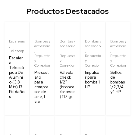
Productos Destacados
Escaleras
Bombas y
Bombas y
Bombas y
Bombas y
,
accesorios
accesorios
accesorios
accesorios
Telescopica
,
,
,
,
Repuestos
Repuestos
Repuestos
Repuestos
Escaler
y
y
y
y
a
Conexiones
Conexiones
Conexiones
Conexiones
Telescó
pica De
Presost
Válvula
Impulso
Sellos
Alumini
ato
check
r para
de
o (3,8
para
1/2"
bomba 1
bombas
Mts) 13
compre
(bronce
HP
1/2,3/4
Peldaño
sor de
/bronce
y 1 HP
s
aire, 1
) 117 gr.
vía