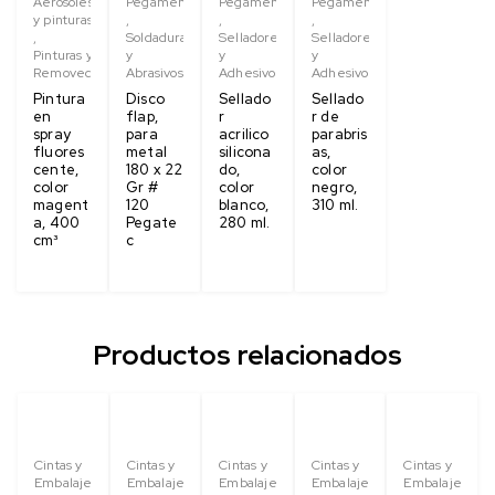
Aerosoles
Pegamentos
Pegamentos
Pegamentos
y pinturas
,
,
,
,
Soldaduras
Selladores
Selladores
Pinturas y
y
y
y
Removedores
Abrasivos
Adhesivos
Adhesivos
Pintura
Disco
Sellado
Sellado
en
flap,
r
r de
spray
para
acrilico
parabris
fluores
metal
silicona
as,
cente,
180 x 22
do,
color
color
Gr #
color
negro,
magent
120
blanco,
310 ml.
a, 400
Pegate
280 ml.
cm³
c
Productos relacionados
Cintas y
Cintas y
Cintas y
Cintas y
Cintas y
Embalaje
Embalaje
Embalaje
Embalaje
Embalaje