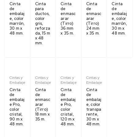
Cinta
Cinta
Cinta
Cinta
Cinta
de
para
de
de
de
embalaj
ductos,
enmasc
enmasc
embalaj
e, color
color
arar
arar
e, color
marrón,
gris,
(Tirro)
(Tirro)
marrón,
30 m x
reforza
36 mm
24 mm
30 m x
48 mm.
da, 15 m
x 35 m.
x 35 m.
48 mm.
x 48
mm.
Cintas y
Cintas y
Cintas y
Cintas y
Embalaje
Embalaje
Embalaje
Embalaje
Cinta
Cinta
Cinta
Cinta
de
de
de
de
embalaj
enmasc
embalaj
embalaj
e Pro,
arar
e Pro,
e, color
color
(Tirro)
color
transpa
cristal,
18 mm x
cristal,
rente,
90 m x
35 m.
120 m x
30 m x
48 mm.
48 mm.
48 mm.