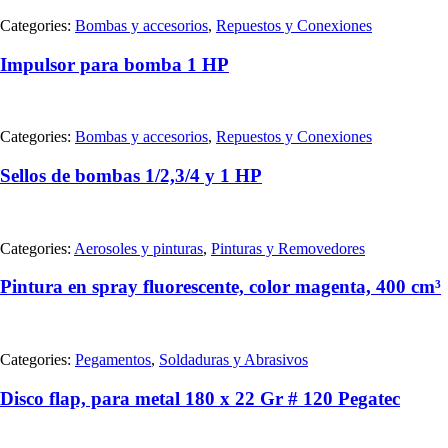
Categories:
Bombas y accesorios
,
Repuestos y Conexiones
Impulsor para bomba 1 HP
Categories:
Bombas y accesorios
,
Repuestos y Conexiones
Sellos de bombas 1/2,3/4 y 1 HP
Categories:
Aerosoles y pinturas
,
Pinturas y Removedores
Pintura en spray fluorescente, color magenta, 400 cm³
Categories:
Pegamentos
,
Soldaduras y Abrasivos
Disco flap, para metal 180 x 22 Gr # 120 Pegatec