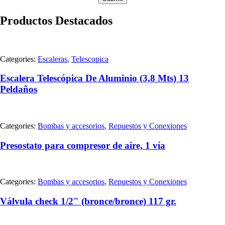
Productos Destacados
Categories:
Escaleras
,
Telescopica
Escalera Telescópica De Aluminio (3,8 Mts) 13
Peldaños
Categories:
Bombas y accesorios
,
Repuestos y Conexiones
Presostato para compresor de aire, 1 vía
Categories:
Bombas y accesorios
,
Repuestos y Conexiones
Válvula check 1/2" (bronce/bronce) 117 gr.