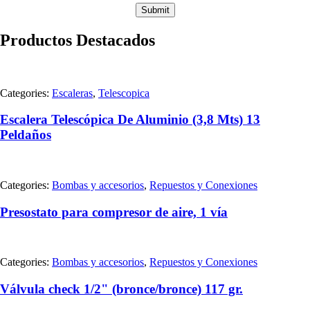
Productos Destacados
Categories:
Escaleras
,
Telescopica
Escalera Telescópica De Aluminio (3,8 Mts) 13
Peldaños
Categories:
Bombas y accesorios
,
Repuestos y Conexiones
Presostato para compresor de aire, 1 vía
Categories:
Bombas y accesorios
,
Repuestos y Conexiones
Válvula check 1/2" (bronce/bronce) 117 gr.