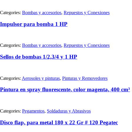
Categories:
Bombas y accesorios
,
Repuestos y Conexiones
Impulsor para bomba 1 HP
Categories:
Bombas y accesorios
,
Repuestos y Conexiones
Sellos de bombas 1/2,3/4 y 1 HP
Categories:
Aerosoles y pinturas
,
Pinturas y Removedores
Pintura en spray fluorescente, color magenta, 400 cm³
Categories:
Pegamentos
,
Soldaduras y Abrasivos
Disco flap, para metal 180 x 22 Gr # 120 Pegatec