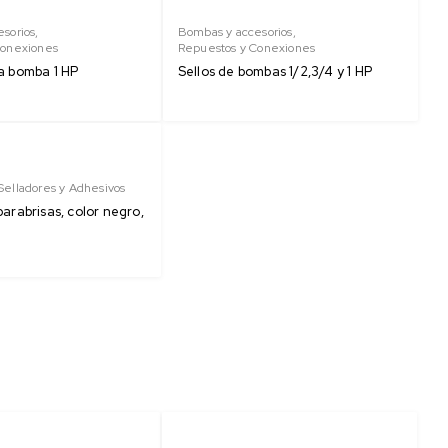
sorios
,
Bombas y accesorios
,
Conexiones
Repuestos y Conexiones
a bomba 1 HP
Sellos de bombas 1/2,3/4 y 1 HP
Selladores y Adhesivos
parabrisas, color negro,