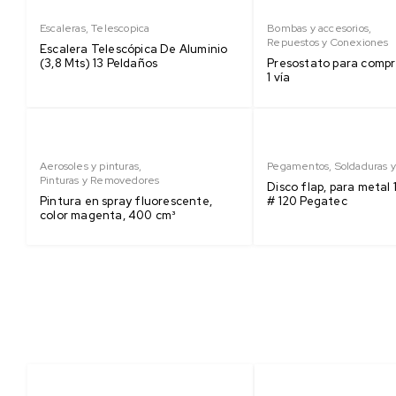
Escaleras
,
Telescopica
Bombas y accesorios
,
Repuestos y Conexiones
Escalera Telescópica De Aluminio
(3,8 Mts) 13 Peldaños
Presostato para compre
1 vía
Aerosoles y pinturas
,
Pegamentos
,
Soldaduras y
Pinturas y Removedores
Disco flap, para metal 
Pintura en spray fluorescente,
# 120 Pegatec
color magenta, 400 cm³