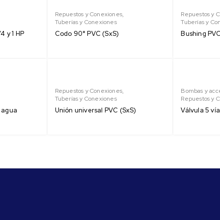
Repuestos y Conexiones
,
Repuestos y 
Tuberías y Conexiones
Tuberías y Co
4 y 1 HP
Codo 90° PVC (SxS)
Bushing PVC
Repuestos y Conexiones
,
Bombas y acce
Tuberías y Conexiones
Repuestos y 
n agua
Unión universal PVC (SxS)
Válvula 5 vía