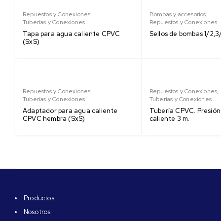
Repuestos y Conexiones
,
Bombas y accesorios
,
Tuberías y Conexiones
Repuestos y Conexiones
Tapa para agua caliente CPVC
Sellos de bombas 1/2,3/
(SxS)
Repuestos y Conexiones
,
Repuestos y Conexiones
,
Tuberías y Conexiones
Tuberías y Conexiones
Adaptador para agua caliente
Tubería CPVC. Presió
CPVC hembra (SxS)
caliente 3 m.
Productos
Nosotros