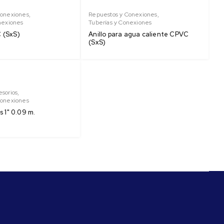
Conexiones
,
Repuestos y Conexiones
,
nexiones
Tuberías y Conexiones
 (SxS)
Anillo para agua caliente CPVC
(SxS)
sorios
,
Conexiones
s 1" 0.09 m.