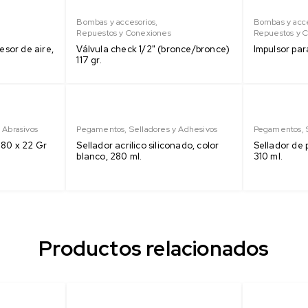
Bombas y accesorios
,
Bombas y acce
Repuestos y Conexiones
Repuestos y 
sor de aire,
Válvula check 1/2" (bronce/bronce)
Impulsor par
117 gr.
 Abrasivos
Pegamentos
,
Selladores y Adhesivos
Pegamentos
,
180 x 22 Gr
Sellador acrilico siliconado, color
Sellador de 
blanco, 280 ml.
310 ml.
Productos relacionados