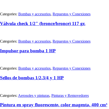
Categories:
Bombas y accesorios
,
Repuestos y Conexiones
Válvula check 1/2" (bronce/bronce) 117 gr.
Categories:
Bombas y accesorios
,
Repuestos y Conexiones
Impulsor para bomba 1 HP
Categories:
Bombas y accesorios
,
Repuestos y Conexiones
Sellos de bombas 1/2,3/4 y 1 HP
Categories:
Aerosoles y pinturas
,
Pinturas y Removedores
Pintura en spray fluorescente, color magenta, 400 cm³