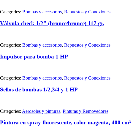
Categories:
Bombas y accesorios
,
Repuestos y Conexiones
Válvula check 1/2" (bronce/bronce) 117 gr.
Categories:
Bombas y accesorios
,
Repuestos y Conexiones
Impulsor para bomba 1 HP
Categories:
Bombas y accesorios
,
Repuestos y Conexiones
Sellos de bombas 1/2,3/4 y 1 HP
Categories:
Aerosoles y pinturas
,
Pinturas y Removedores
Pintura en spray fluorescente, color magenta, 400 cm³