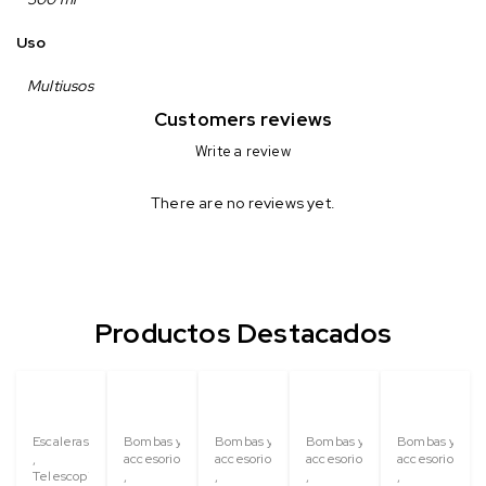
Uso
Multiusos
Customers reviews
Write a review
There are no reviews yet.
Productos Destacados
Escaleras
Bombas y
Bombas y
Bombas y
Bombas y
,
accesorios
accesorios
accesorios
accesorios
Telescopica
,
,
,
,