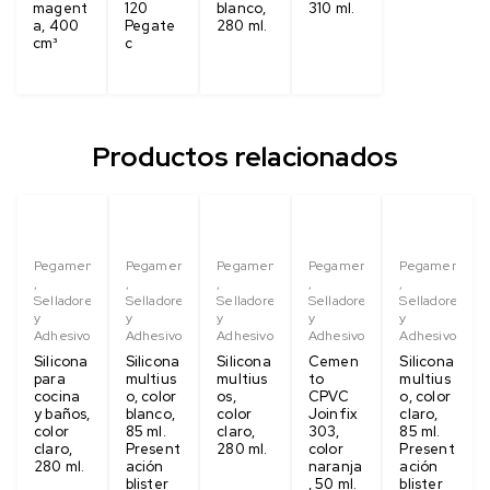
magent
120
blanco,
310 ml.
a, 400
Pegate
280 ml.
cm³
c
Productos relacionados
Pegamentos
Pegamentos
Pegamentos
Pegamentos
Pegamentos
,
,
,
,
,
Selladores
Selladores
Selladores
Selladores
Selladores
y
y
y
y
y
Adhesivos
Adhesivos
Adhesivos
Adhesivos
Adhesivos
Silicona
Silicona
Silicona
Cemen
Silicona
para
multius
multius
to
multius
cocina
o, color
os,
CPVC
o, color
y baños,
blanco,
color
Joinfix
claro,
color
85 ml.
claro,
303,
85 ml.
claro,
Present
280 ml.
color
Present
280 ml.
ación
naranja
ación
blister
, 50 ml.
blister