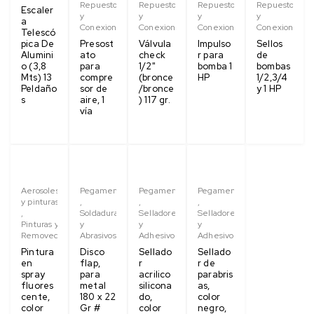
Repuestos
Repuestos
Repuestos
Repuestos
Escaler
y
y
y
y
a
Conexiones
Conexiones
Conexiones
Conexiones
Telescó
pica De
Presost
Válvula
Impulso
Sellos
Alumini
ato
check
r para
de
o (3,8
para
1/2"
bomba 1
bombas
Mts) 13
compre
(bronce
HP
1/2,3/4
Peldaño
sor de
/bronce
y 1 HP
s
aire, 1
) 117 gr.
vía
Aerosoles
Pegamentos
Pegamentos
Pegamentos
y pinturas
,
,
,
,
Soldaduras
Selladores
Selladores
Pinturas y
y
y
y
Removedores
Abrasivos
Adhesivos
Adhesivos
Pintura
Disco
Sellado
Sellado
en
flap,
r
r de
spray
para
acrilico
parabris
fluores
metal
silicona
as,
cente,
180 x 22
do,
color
color
Gr #
color
negro,