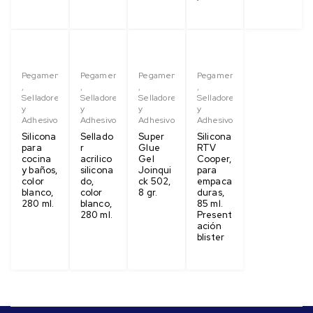
Pegamentos
Pegamentos
Pegamentos
Pegamentos
,
,
,
,
Selladores
Selladores
Selladores
Selladores
y
y
y
y
Adhesivos
Adhesivos
Adhesivos
Adhesivos
Silicona
Sellado
Super
Silicona
para
r
Glue
RTV
cocina
acrilico
Gel
Cooper,
y baños,
silicona
Joinqui
para
color
do,
ck 502,
empaca
blanco,
color
8 gr.
duras,
280 ml.
blanco,
85 ml.
280 ml.
Present
ación
blister