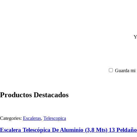
Y
Guarda mi 
Productos Destacados
Categories:
Escaleras
,
Telescopica
Escalera Telescópica De Aluminio (3,8 Mts) 13 Peldaño