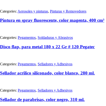
Categories:
Aerosoles y pinturas
,
Pinturas y Removedores
Pintura en spray fluorescente, color magenta, 400 cm³
Categories:
Pegamentos
,
Soldaduras y Abrasivos
Disco flap, para metal 180 x 22 Gr # 120 Pegatec
Categories:
Pegamentos
,
Selladores y Adhesivos
Sellador acrilico siliconado, color blanco, 280 ml.
Categories:
Pegamentos
,
Selladores y Adhesivos
Sellador de parabrisas, color negro, 310 ml.