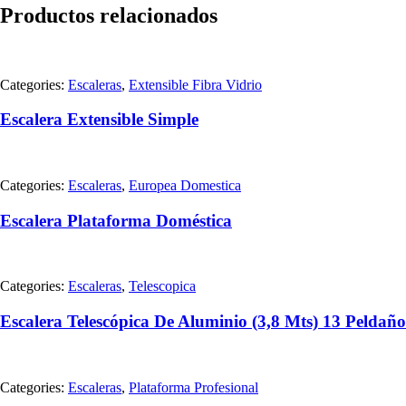
Productos relacionados
Categories:
Escaleras
,
Extensible Fibra Vidrio
Escalera Extensible Simple
Categories:
Escaleras
,
Europea Domestica
Escalera Plataforma Doméstica
Categories:
Escaleras
,
Telescopica
Escalera Telescópica De Aluminio (3,8 Mts) 13 Peldaño
Categories:
Escaleras
,
Plataforma Profesional