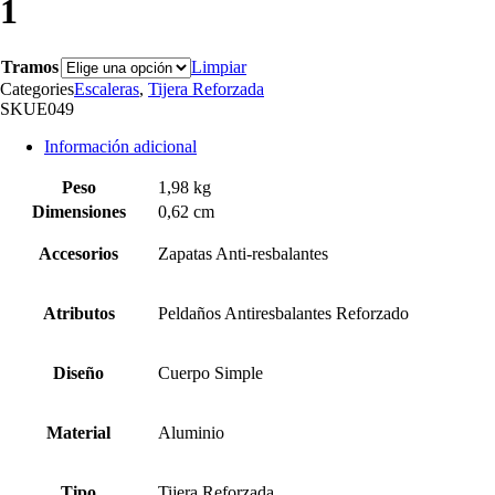
1
Tramos
Limpiar
Categories
Escaleras
,
Tijera Reforzada
SKU
E049
Información adicional
Peso
1,98 kg
Dimensiones
0,62 cm
Accesorios
Zapatas Anti-resbalantes
Atributos
Peldaños Antiresbalantes Reforzado
Diseño
Cuerpo Simple
Material
Aluminio
Tipo
Tijera Reforzada