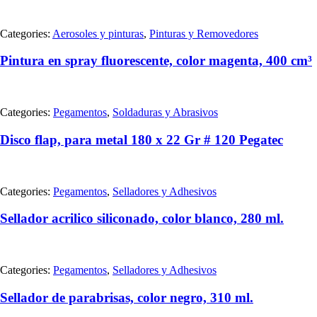
Categories:
Aerosoles y pinturas
,
Pinturas y Removedores
Pintura en spray fluorescente, color magenta, 400 cm³
Categories:
Pegamentos
,
Soldaduras y Abrasivos
Disco flap, para metal 180 x 22 Gr # 120 Pegatec
Categories:
Pegamentos
,
Selladores y Adhesivos
Sellador acrilico siliconado, color blanco, 280 ml.
Categories:
Pegamentos
,
Selladores y Adhesivos
Sellador de parabrisas, color negro, 310 ml.