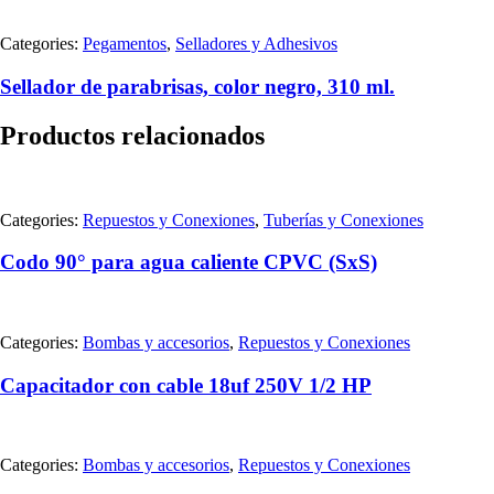
Categories:
Pegamentos
,
Selladores y Adhesivos
Sellador de parabrisas, color negro, 310 ml.
Productos relacionados
Categories:
Repuestos y Conexiones
,
Tuberías y Conexiones
Codo 90° para agua caliente CPVC (SxS)
Categories:
Bombas y accesorios
,
Repuestos y Conexiones
Capacitador con cable 18uf 250V 1/2 HP
Categories:
Bombas y accesorios
,
Repuestos y Conexiones