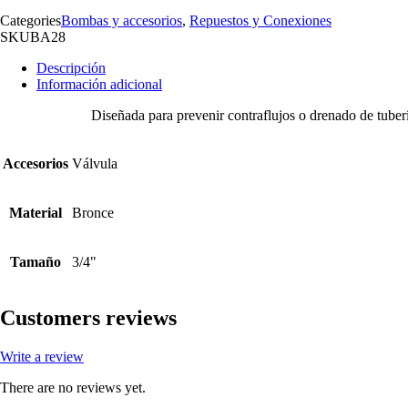
Categories
Bombas y accesorios
,
Repuestos y Conexiones
SKU
BA28
Descripción
Información adicional
Diseñada para prevenir contraflujos o drenado de tuberí
Accesorios
Válvula
Material
Bronce
Tamaño
3/4"
Customers reviews
Write a review
There are no reviews yet.