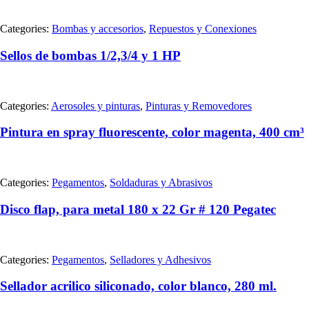
Categories:
Bombas y accesorios
,
Repuestos y Conexiones
Sellos de bombas 1/2,3/4 y 1 HP
Categories:
Aerosoles y pinturas
,
Pinturas y Removedores
Pintura en spray fluorescente, color magenta, 400 cm³
Categories:
Pegamentos
,
Soldaduras y Abrasivos
Disco flap, para metal 180 x 22 Gr # 120 Pegatec
Categories:
Pegamentos
,
Selladores y Adhesivos
Sellador acrilico siliconado, color blanco, 280 ml.