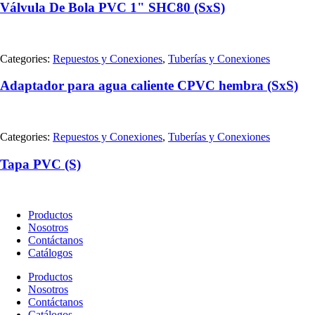
Válvula De Bola PVC 1" SHC80 (SxS)
Categories:
Repuestos y Conexiones
,
Tuberías y Conexiones
Adaptador para agua caliente CPVC hembra (SxS)
Categories:
Repuestos y Conexiones
,
Tuberías y Conexiones
Tapa PVC (S)
Productos
Nosotros
Contáctanos
Catálogos
Productos
Nosotros
Contáctanos
Catálogos