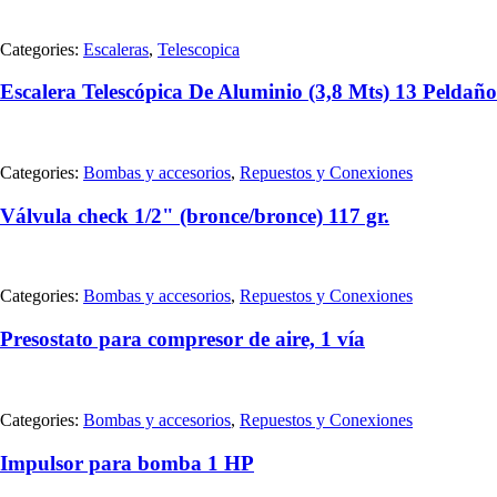
Categories:
Escaleras
,
Telescopica
Escalera Telescópica De Aluminio (3,8 Mts) 13 Peldaño
Categories:
Bombas y accesorios
,
Repuestos y Conexiones
Válvula check 1/2" (bronce/bronce) 117 gr.
Categories:
Bombas y accesorios
,
Repuestos y Conexiones
Presostato para compresor de aire, 1 vía
Categories:
Bombas y accesorios
,
Repuestos y Conexiones
Impulsor para bomba 1 HP